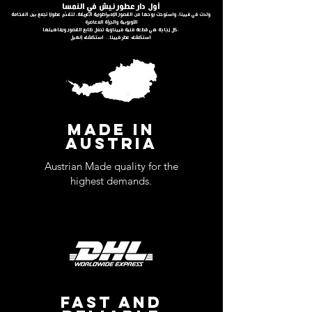
أول دار عطور نيش في النمسا
وُلدت في فيينا، واستوحت روحها من القصور الإمبراطورية العريقة، لتقدّم عطورًا تجمع بين الفخامة
الأوروبية والجرأة المعاصرة
كل زجاجة هي قطعة فنية فييناوية تحمل طابع القصور ورفاهيتها.
استكشف عطر فيينا… استكشف إنهيل.
MADE IN
AUSTRIA
Austrian Made quality for the
highest demands.
FAST AND