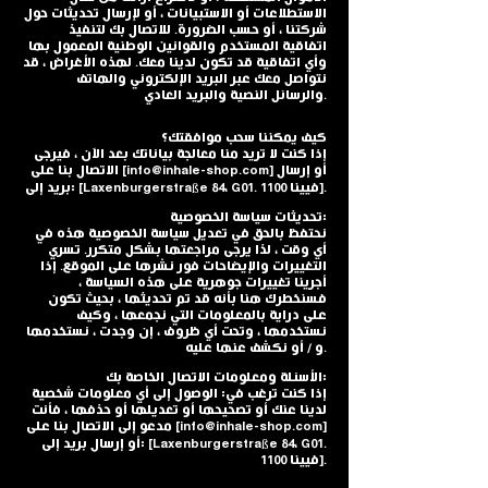
الاستطلاعات أو الاستبيانات ، أو لإرسال تحديثات حول
شركتنا ، أو حسب الضرورة. للاتصال بك لتنفيذ
اتفاقية المستخدم والقوانين الوطنية المعمول بها
وأي اتفاقية قد تكون لدينا معك. لهذه الأغراض ، قد
نتواصل معك عبر البريد الإلكتروني والهاتف
والرسائل النصية والبريد العادي.
كيف يمكننا سحب موافقتك؟
إذا كنت لا تريد منا معالجة بياناتك بعد الآن ، فيرجى
] أو إرسال
info@inhale-shop.com
الاتصال بنا على [
بريد إلى: [Laxenburgerstraße 84، G01. 1100 فيينا].
تحديثات سياسة الخصوصية:
نحتفظ بالحق في تعديل سياسة الخصوصية هذه في
أي وقت ، لذا يرجى مراجعتها بشكل متكرر. تسري
التغييرات والإيضاحات فور نشرها على الموقع. إذا
أجرينا تغييرات جوهرية على هذه السياسة ،
فسنخطرك هنا بأنه قد تم تحديثها ، بحيث تكون
على دراية بالمعلومات التي نجمعها ، وكيف
نستخدمها ، وتحت أي ظروف ، إن وجدت ، نستخدمها
و / أو نكشف عنها عليه.
الأسئلة ومعلومات الاتصال الخاصة بك:
إذا كنت ترغب في: الوصول إلى أي معلومات شخصية
لدينا عنك أو تصحيحها أو تعديلها أو حذفها ، فأنت
]
info@inhale-shop.com
مدعو إلى الاتصال بنا على [
أو إرسال بريد إلى: [Laxenburgerstraße 84، G01.
1100 فيينا].