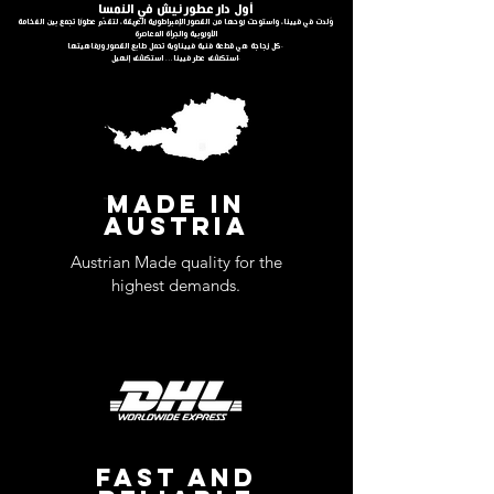
أول دار عطور نيش في النمسا
وُلدت في فيينا، واستوحت روحها من القصور الإمبراطورية العريقة، لتقدّم عطورًا تجمع بين الفخامة
الأوروبية والجرأة المعاصرة
كل زجاجة هي قطعة فنية فييناوية تحمل طابع القصور ورفاهيتها.
استكشف عطر فيينا… استكشف إنهيل.
MADE IN
AUSTRIA
Austrian Made quality for the
highest demands.
FAST AND