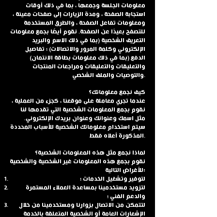
معلومات الجلسة وجمعها ، بما في ذلك أوقات
استجابة الصفحة ، ومدة الزيارات إلى صفحات معينة ،
ومعلومات تفاعل الصفحة ، والطرق المستخدمة
للتصفح بعيدًا عن الصفحة. نقوم أيضًا بجمع معلومات
التعريف الشخصية (بما في ذلك الاسم والبريد
الإلكتروني وكلمة المرور والاتصالات) ؛ تفاصيل
الدفع (بما في ذلك معلومات بطاقة الائتمان)
والتعليقات والتعليقات ومراجعات المنتجات
والتوصيات والملف الشخصي.
كيف نجمع معلوماتك؟
عندما تجري معاملة على موقعنا ، كجزء من العملية ،
نقوم بجمع المعلومات الشخصية التي تقدمها لنا
مثل اسمك وعنوانك وعنوان بريدك الإلكتروني.
سيتم استخدام معلوماتك الشخصية للأسباب المحددة
المذكورة أعلاه فقط.
لماذا نجمع مثل هذه المعلومات الشخصية؟
نقوم بجمع هذه المعلومات غير الشخصية والشخصية
للأغراض التالية:
لتوفير وتشغيل الخدمات ؛
لتزويد مستخدمينا بمساعدة العملاء المستمرة
والدعم الفني ؛
لتتمكن من الاتصال بزوارنا ومستخدمينا من خلال
الإشعارات العامة أو الشخصية المتعلقة بالخدمة