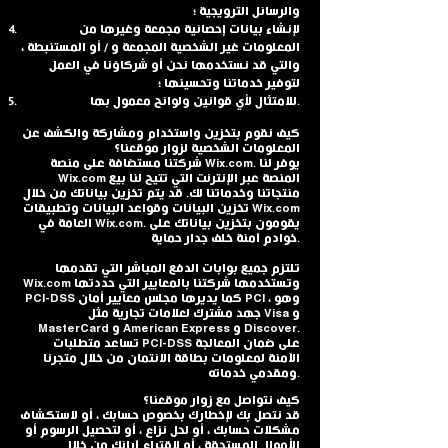
والرسائل الترويجية ؛
لإنشاء بيانات إحصائية مجمعة وغيرها من
المعلومات غير الشخصية المجمعة و / أو المستنبطة ،
والتي قد نستخدمها نحن أو شركاؤنا في العمل
لتوفير خدماتنا وتحسينها ؛
للامتثال لأي قوانين ولوائح معمول بها.
كيف نقوم بتخزين واستخدام ومشاركة والكشف عن
المعلومات الشخصية لزوار موقعنا؟
شركتنا مستضافة على منصة Wix.com. يوفر لنا
Wix.com المنصة عبر الإنترنت التي تتيح لنا بيع
منتجاتنا وخدماتنا لك. قد يتم تخزين بياناتك من خلال
تخزين البيانات وقواعد البيانات وتطبيقات Wix.com
العامة في Wix.com. يقومون بتخزين بياناتك على
خوادم آمنة خلف جدار حماية.
تلتزم جميع بوابات الدفع المباشر التي تقدمها
Wix.com وتستخدمها شركتنا بالمعايير التي حددتها
PCI-DSS كما يديرها مجلس معايير أمان PCI ، وهو
جهد مشترك لعلامات تجارية مثل Visa و
MasterCard و American Express و Discover.
تساعد متطلبات PCI-DSS على ضمان المعالجة
الآمنة لمعلومات بطاقة الائتمان من خلال متجرنا
ومقدمي خدماته.
كيف نتواصل مع زوار موقعنا؟
قد نتصل بك لإخطارك بخصوص حسابك ، أو لاستكشاف
مشكلات حسابك ، أو لحل نزاع ، أو لتحصيل الرسوم أو
الأموال المستحقة ، أو لاقتراع آرائك من خلال