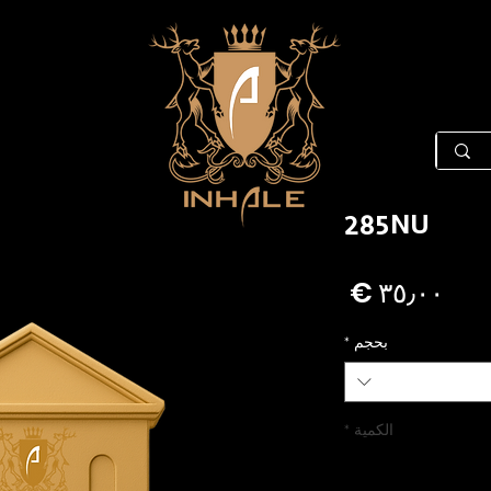
285NU
السعر
بحجم
*
الكمية
*