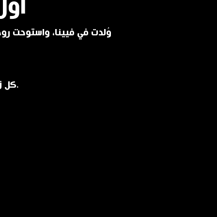
أول
وُلدت في فيينا، واستوحت روحه
كل زجاجة هي قطعة فنية فييناوية تحمل طابع القصور ورفاهيتها.