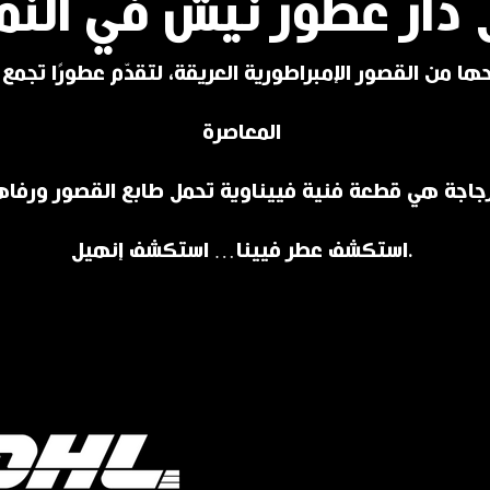
 دار عطور نيش في النم
ا من القصور الإمبراطورية العريقة، لتقدّم عطورًا تجمع ب
المعاصرة
استكشف عطر فيينا… استكشف إنهيل.