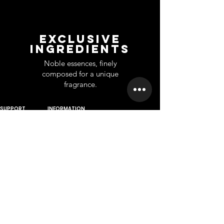
EXCLUSIVE
INGREDIENTS
Noble essences, finely
composed for a unique
fragrance.
SUPPORT
INFORMATION
Contact
About
Home
Wholesale
Branches
Franchise
Returns
Career
Privet Label
Privacy Poli
cy
Scientifically
based company
A company founded from long
scientific and practical
experiences.