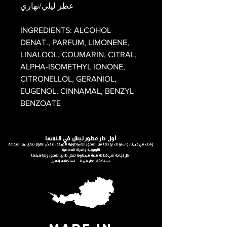
عطر ليلي/نهاري
INGREDIENTS: ALCOHOL
DENAT., PARFUM, LIMONENE,
LINALOOL, COUMARIN, CITRAL,
ALPHA-ISOMETHYL IONONE,
CITRONELLOL, GERANIOL,
EUGENOL, CINNAMAL, BENZYL
BENZOATE
أول دار عطور نيش في النمسا
وُلدت في فيينا، واستوحت روحها من القصور الإمبراطورية العريقة، لتقدّم عطورًا تجمع بين الفخامة
الأوروبية والجرأة المعاصرة
كل زجاجة هي قطعة فنية فييناوية تحمل طابع القصور ورفاهيتها.
استكشف عطر فيينا… استكشف إنهيل.