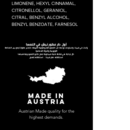
LIMONENE, HEXYL CINNAMAL,
CITRONELLOL, GERANIOL,
CITRAL, BENZYL ALCOHOL,
BENZYL BENZOATE, FARNESOL
أول دار عطور نيش في النمسا
وُلدت في فيينا، واستوحت روحها من القصور الإمبراطورية العريقة، لتقدّم عطورًا تجمع بين الفخامة
الأوروبية والجرأة المعاصرة
كل زجاجة هي قطعة فنية فييناوية تحمل طابع القصور ورفاهيتها.
استكشف عطر فيينا… استكشف إنهيل.
MADE IN
AUSTRIA
Austrian Made quality for the
highest demands.