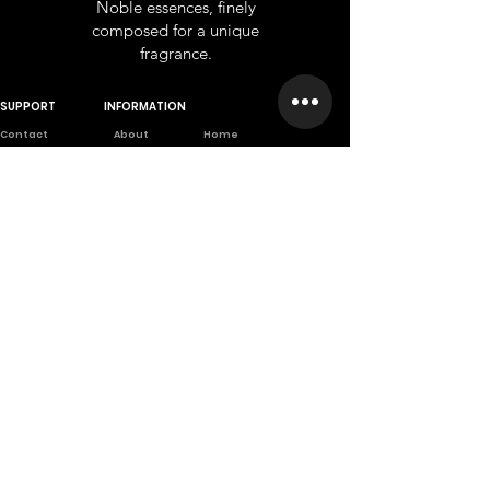
Noble essences, finely
composed for a unique
fragrance.
SUPPORT
INFORMATION
Contact
About
Home
Wholesale
Branches
Franchise
Returns
Career
Privet Label
Privacy Poli
cy
Scientifically
based company
A company founded from long
scientific and practical
experiences.
تسجيل الدخول
كن الأول