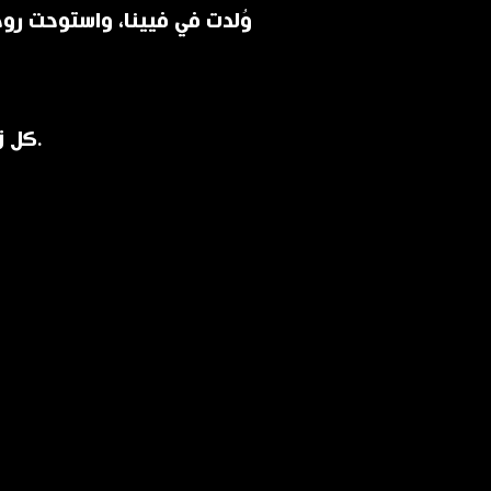
وُلدت في فيينا، واستوحت روحه
كل زجاجة هي قطعة فنية فييناوية تحمل طابع القصور ورفاهيتها.