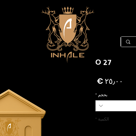
27 O
السعر
بحجم
*
الكمية
*