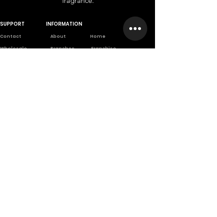
fragrance.
SUPPORT
INFORMATION
Contact
About
Home
Wholesale
Branches
Franchise
Returns
Career
Privet Label
Privacy Poli
cy
Scientifically
based company
A company founded from long
scientific and practical
experiences.
تسجيل الدخول
كن الأول
اشترك في INHALE النشرة الإخبارية وكن أول من يستفيد