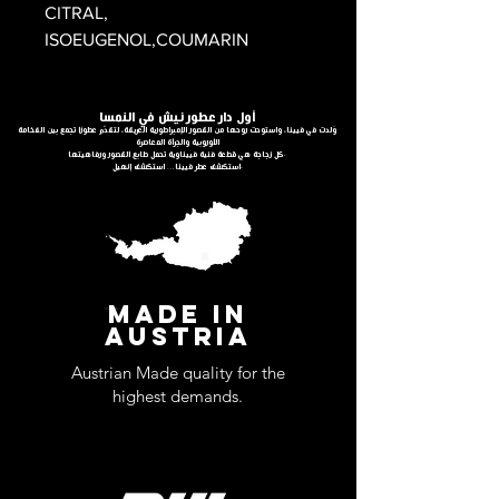
CITRAL,
ISOEUGENOL,COUMARIN
أول دار عطور نيش في النمسا
وُلدت في فيينا، واستوحت روحها من القصور الإمبراطورية العريقة، لتقدّم عطورًا تجمع بين الفخامة
الأوروبية والجرأة المعاصرة
كل زجاجة هي قطعة فنية فييناوية تحمل طابع القصور ورفاهيتها.
استكشف عطر فيينا… استكشف إنهيل.
MADE IN
AUSTRIA
Austrian Made quality for the
highest demands.