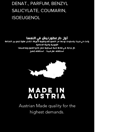
DENAT., PARFUM, BENZYL
SALICYLATE, COUMARIN,
ISOEUGENOL
أول دار عطور نيش في النمسا
وُلدت في فيينا، واستوحت روحها من القصور الإمبراطورية العريقة، لتقدّم عطورًا تجمع بين الفخامة
الأوروبية والجرأة المعاصرة
كل زجاجة هي قطعة فنية فييناوية تحمل طابع القصور ورفاهيتها.
استكشف عطر فيينا… استكشف إنهيل.
MADE IN
AUSTRIA
Austrian Made quality for the
highest demands.