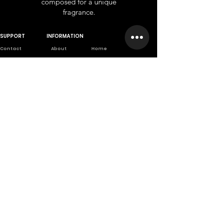
composed for a unique
fragrance.
SUPPORT
INFORMATION
Contact
About
Home
Wholesale
Branches
Franchise
Returns
Career
Privet Label
Privacy Poli
cy
Scientifically
based company
A company founded from long
scientific and practical
experiences.
تسجيل الدخول
كن الأول