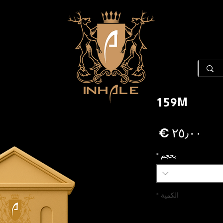
159M
السعر
بحجم
*
الكمية
*