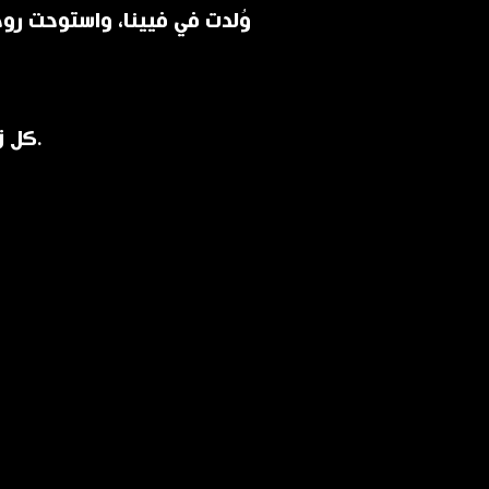
وُلدت في فيينا، واستوحت روحه
كل زجاجة هي قطعة فنية فييناوية تحمل طابع القصور ورفاهيتها.