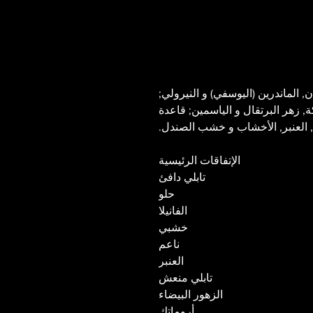
, الماندرين (اليوسفي) و النيرولي;
, زهر البرتقال و الياسمين; قاعدة
ا, العنبر, الأخشاب و خشب الصندل.
الإتفاقات الرئيسية
تابلي دافئ
حلو
الفانيلا
خشبي
ناعم
العنبر
تابلي منعش
الزهور البيضاء
أروماتك