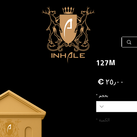
127M
السعر
بحجم
*
الكمية
*