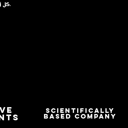
كل زجاجة هي قطعة فنية فييناوية تحمل طابع القصور ورفاهيتها.
IVE
Scientifically
ENTS
based company