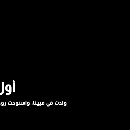
أول
وُلدت في فيينا، واستوحت روحه