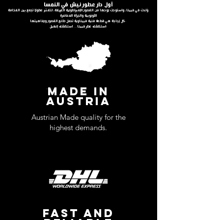
أول دار عطور نيش في النمسا
وُلدت في فيينا، واستوحت روحها من القصور الإمبراطورية العريقة، لتقدّم عطورًا تجمع بين الفخامة
الأوروبية والجرأة المعاصرة
كل زجاجة هي قطعة فنية فييناوية تحمل طابع القصور ورفاهيتها.
استكشف عطر فيينا… استكشف إنهيل.
MADE IN
AUSTRIA
Austrian Made quality for the
highest demands.
FAST AND