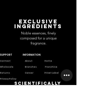
EXCLUSIVE
INGREDIENTS
Noble essences, finely
composed for a unique
fragrance.
SUPPORT
INFORMATION
Contact
About
Home
Wholesale
Branches
Franchise
Returns
Career
Privet Label
Privacy Poli
cy
Scientifically
based company
A company founded from long
scientific and practical
experiences.