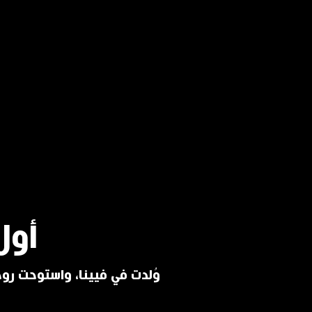
أول
وُلدت في فيينا، واستوحت روحه