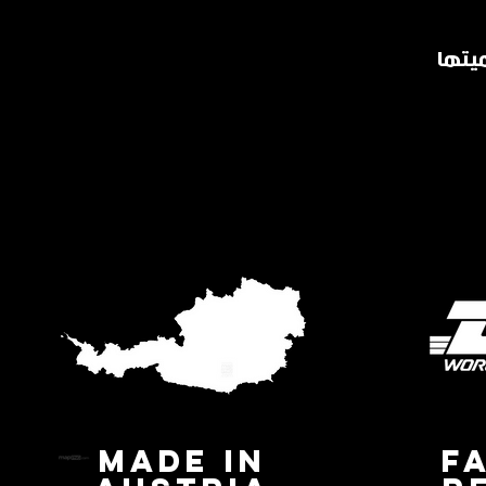
MADE IN
F