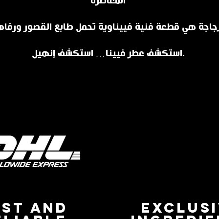
المعاصرة
استكشف عطر فيينا… استكشف إنهيل.
AST AND
EXCLUS