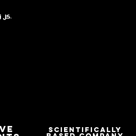
كل زجاجة هي قطعة فنية فييناوية تحمل طابع القصور ورفاهيتها.
IVE
Scientifically
based company