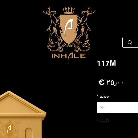
117M
السعر
بحجم
*
الكمية
*