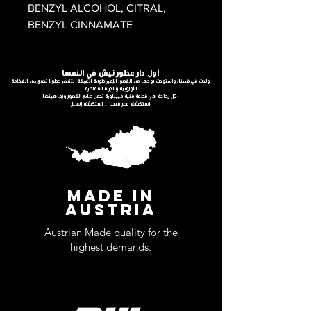
BENZYL ALCOHOL, CITRAL,
BENZYL CINNAMATE
أول دار عطور نيش في النمسا
وُلدت في فيينا، واستوحت روحها من القصور الإمبراطورية العريقة، لتقدّم عطورًا تجمع بين الفخامة
الأوروبية والجرأة المعاصرة
كل زجاجة هي قطعة فنية فييناوية تحمل طابع القصور ورفاهيتها.
استكشف عطر فيينا… استكشف إنهيل.
MADE IN
AUSTRIA
Austrian Made quality for the
highest demands.