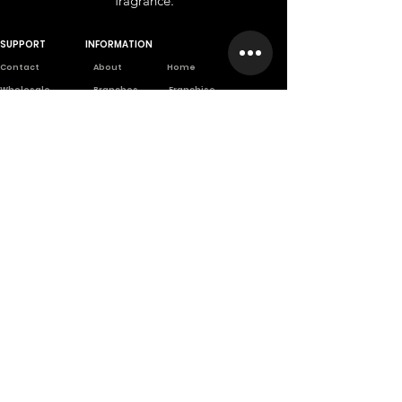
fragrance.
SUPPORT
INFORMATION
Contact
About
Home
Wholesale
Branches
Franchise
Returns
Career
Privet Label
Privacy Poli
cy
Scientifically
based company
A company founded from long
scientific and practical
experiences.
تسجيل الدخول
كن الأول
اشترك في INHALE النشرة الإخبارية وكن أول من يستفيد