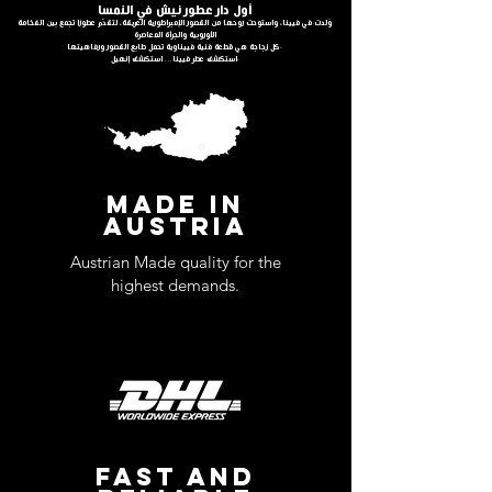
أول دار عطور نيش في النمسا
وُلدت في فيينا، واستوحت روحها من القصور الإمبراطورية العريقة، لتقدّم عطورًا تجمع بين الفخامة
الأوروبية والجرأة المعاصرة
كل زجاجة هي قطعة فنية فييناوية تحمل طابع القصور ورفاهيتها.
استكشف عطر فيينا… استكشف إنهيل.
MADE IN
AUSTRIA
Austrian Made quality for the
highest demands.
FAST AND