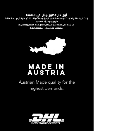
أول دار عطور نيش في النمسا
وُلدت في فيينا، واستوحت روحها من القصور الإمبراطورية العريقة، لتقدّم عطورًا تجمع بين الفخامة
الأوروبية والجرأة المعاصرة
كل زجاجة هي قطعة فنية فييناوية تحمل طابع القصور ورفاهيتها.
استكشف عطر فيينا… استكشف إنهيل.
MADE IN
AUSTRIA
Austrian Made quality for the
highest demands.