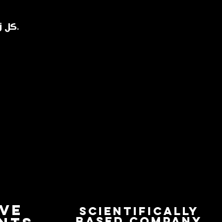
كل زجاجة هي قطعة فنية فييناوية تحمل طابع القصور ورفاهيتها.
IVE
Scientifically
based company