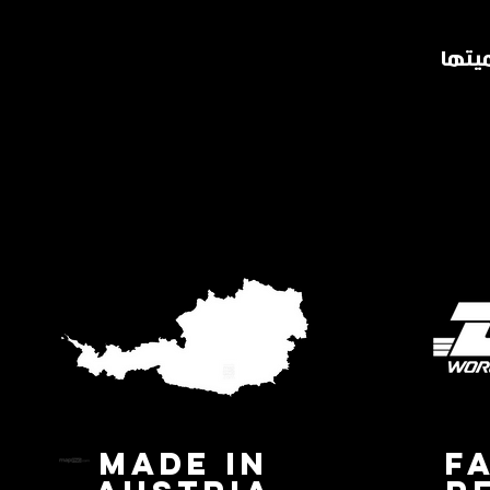
MADE IN
F