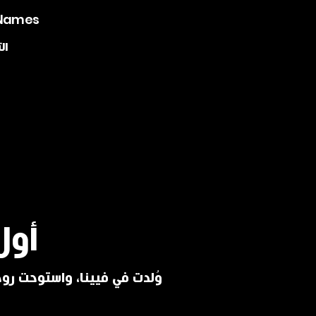
 Names
ال
أول
وُلدت في فيينا، واستوحت روحه