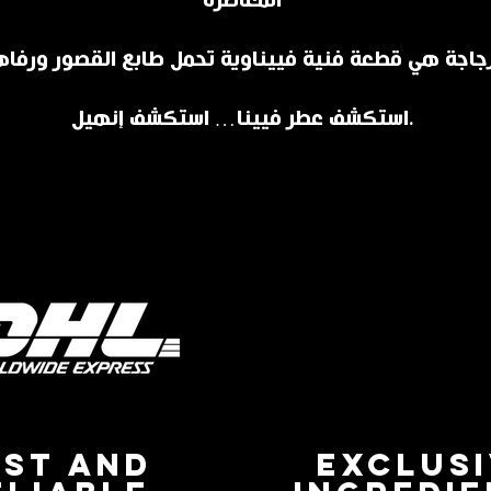
المعاصرة
استكشف عطر فيينا… استكشف إنهيل.
AST AND
EXCLUS