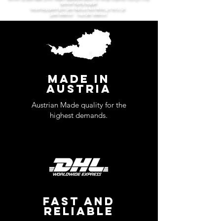
الأوروبية والجرأة المعاصرة
كل زجاجة هي قطعة فنية فييناوية تحمل طابع القصور ورفاهيتها.
استكشف عطر فيينا… استكشف إنهيل.
MADE IN
AUSTRIA
Austrian Made quality for the
highest demands.
FAST AND
RELIABLE