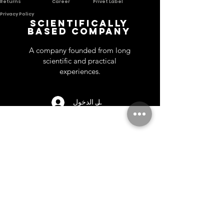
Returns
Career
Privet Label
Privacy Poli
cy
Scientifically
based company
A company founded from long
scientific and practical
experiences.
تسجيل الدخول
كن الأول
اشترك في INHALE النشرة الإخبارية وكن أول من يستفيد
من العروض المحدودة والعطور الجديدة
Enter your email address
Subscribe