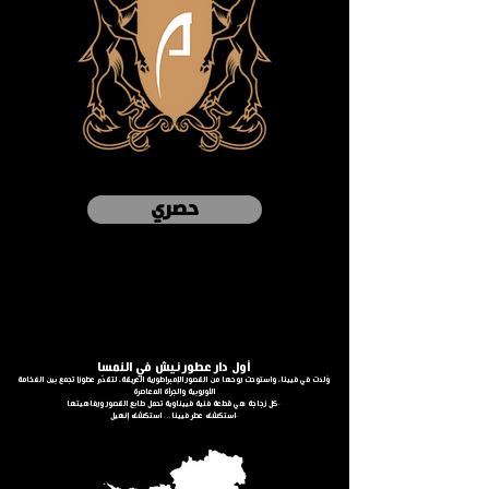
حصري
أول دار عطور نيش في النمسا
وُلدت في فيينا، واستوحت روحها من القصور الإمبراطورية العريقة، لتقدّم عطورًا تجمع بين الفخامة
الأوروبية والجرأة المعاصرة
كل زجاجة هي قطعة فنية فييناوية تحمل طابع القصور ورفاهيتها.
استكشف عطر فيينا… استكشف إنهيل.